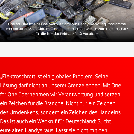
One for One ist eines der weltweit größten Handy-Recycling Programme
von Vodafone & Closing the Loop. Elektroschrott wird so zum Elektroschatz
für die Kreislaufwirtschaft.
© Vodafone
„Elektroschrott ist ein globales Problem. Seine
Lösung darf nicht an unserer Grenze enden. Mit One
for One übernehmen wir Verantwortung und setzen
ein Zeichen für die Branche. Nicht nur ein Zeichen
des Umdenkens, sondern ein Zeichen des Handelns.
Das ist auch ein Weckruf für Deutschland: Sucht
eure alten Handys raus. Lasst sie nicht mit den