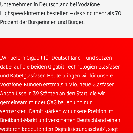
Unternehmen in Deutschland bei Vodafone
Highspeed-Internet bestellen – das sind mehr als 70
Prozent der Bürgerinnen und Bürger.
„Wir liefern Gigabit für Deutschland – und setzen
dabei auf die beiden Gigabit-Technologien Glasfaser
und Kabelglasfaser. Heute bringen wir für unsere
Vodafone-Kunden erstmals 1 Mio. neue Glasfaser-
Anschlüsse in 39 Städten an den Start, die wir
gemeinsam mit der OXG bauen und nun
vermarkten. Damit stärken wir unsere Position im
Breitband-Markt und verschaffen Deutschland einen
weiteren bedeutenden Digitalisierungsschub“, sagt