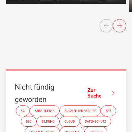
Nicht fündig
Zur
Suche
geworden?
5G
ARBEITGEBER
AUGMENTED REALITY
B2B
B2C
BILDUNG
CLOUD
DATENSCHUTZ
DIGITALISIERUNG
DIVERSITY
ENERGIE