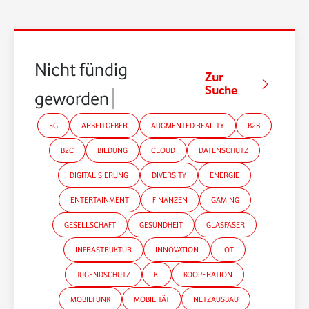
Nicht fündig
Zur
Suche
geworden?
5G
ARBEITGEBER
AUGMENTED REALITY
B2B
B2C
BILDUNG
CLOUD
DATENSCHUTZ
DIGITALISIERUNG
DIVERSITY
ENERGIE
ENTERTAINMENT
FINANZEN
GAMING
GESELLSCHAFT
GESUNDHEIT
GLASFASER
INFRASTRUKTUR
INNOVATION
IOT
JUGENDSCHUTZ
KI
KOOPERATION
MOBILFUNK
MOBILITÄT
NETZAUSBAU