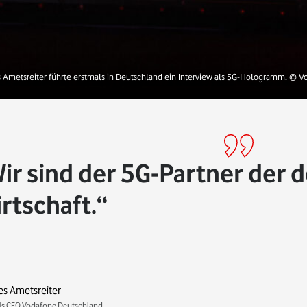
 Ametsreiter führte erstmals in Deutschland ein Interview als 5G-Hologramm. © V
ir sind der 5G-Partner der 
rtschaft.
s Ametsreiter
s CEO Vodafone Deutschland