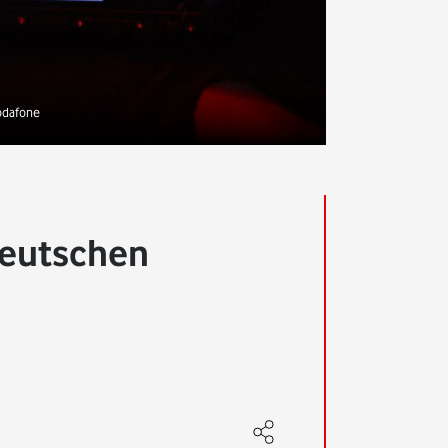
odafone
deutschen