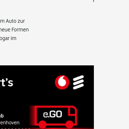
im Auto zur
G neue Formen
ogar im