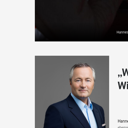
Hannes
W
Wi
Hanne
ehemal