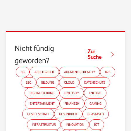
Nicht fündig
Zur
Suche
geworden?
5G
ARBEITGEBER
AUGMENTED REALITY
B2B
B2C
BILDUNG
CLOUD
DATENSCHUTZ
DIGITALISIERUNG
DIVERSITY
ENERGIE
ENTERTAINMENT
FINANZEN
GAMING
GESELLSCHAFT
GESUNDHEIT
GLASFASER
INFRASTRUKTUR
INNOVATION
IOT