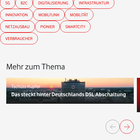
5G
B2C
DIGITALISIERUNG
INFRASTRUKTUR
INNOVATION
MOBILFUNK
MOBILITÄT
NETZAUSBAU
PIONIER
SMARTCITY
VERBRAUCHER
Mehr zum Thema
Tschüss Kupfer
Das steckt hinter Deutschlands DSL Abschaltung