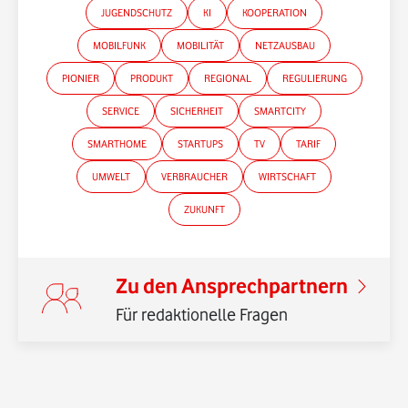
JUGENDSCHUTZ
KI
KOOPERATION
MOBILFUNK
MOBILITÄT
NETZAUSBAU
*Gender-Hinweis
PIONIER
PRODUKT
REGIONAL
REGULIERUNG
SERVICE
SICHERHEIT
SMARTCITY
SMARTHOME
STARTUPS
TV
TARIF
UMWELT
VERBRAUCHER
WIRTSCHAFT
ZUKUNFT
Zu den Ansprechpartnern
Für redaktionelle Fragen