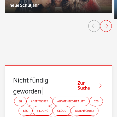
neue Schuljahr
Nicht fündig
Zur
Suche
geworden?
5G
ARBEITGEBER
AUGMENTED REALITY
B2B
B2C
BILDUNG
CLOUD
DATENSCHUTZ