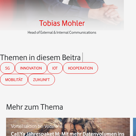
Tobias Mohler
Head of External & Internal Communications
Themen in diesem Beitrag
5G
INNOVATION
IOT
KOOPERATION
MOBILITÄT
ZUKUNFT
Mehr zum Thema
Vorteilsaktion bei Vodafone
CallYa Jahrespaket M: Mit mehr Datenvolumen ins