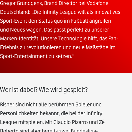
Gregor Gründgens, Brand Director bei Vodafone
Deutschland: „Die Infinity League will als innovatives
Sport-Event den Status quo im Fußball angreifen
und Neues wagen. Das passt perfekt zu unserer
Marken-Identität. Unsere Technologie hilft, das Fan-
Erlebnis zu revolutionieren und neue Maßstäbe im
Sport-Entertainment zu setzen.“
Wer ist dabei? Wie wird gespielt?
Bisher sind nicht alle berühmten Spieler und
Persönlichkeiten bekannt, die bei der Infinity
League mitspielen. Mit Claudio Pizarro und Zé
Roberto sind aber bereits zwei Bundesliga-