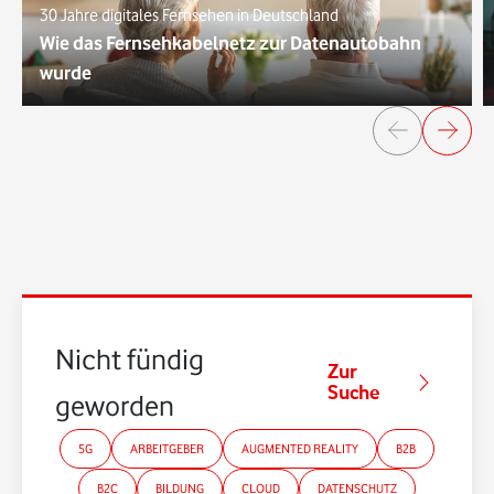
30 Jahre digitales Fernsehen in Deutschland
Wie das Fernsehkabelnetz zur Datenautobahn
wurde
Nicht fündig
Zur
Suche
geworden?
5G
ARBEITGEBER
AUGMENTED REALITY
B2B
B2C
BILDUNG
CLOUD
DATENSCHUTZ