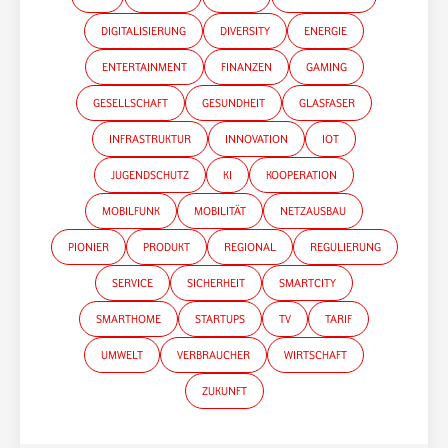
DIGITALISIERUNG
DIVERSITY
ENERGIE
ENTERTAINMENT
FINANZEN
GAMING
GESELLSCHAFT
GESUNDHEIT
GLASFASER
INFRASTRUKTUR
INNOVATION
IOT
JUGENDSCHUTZ
KI
KOOPERATION
MOBILFUNK
MOBILITÄT
NETZAUSBAU
PIONIER
PRODUKT
REGIONAL
REGULIERUNG
SERVICE
SICHERHEIT
SMARTCITY
SMARTHOME
STARTUPS
TV
TARIF
UMWELT
VERBRAUCHER
WIRTSCHAFT
*Gender-Hinweis
ZUKUNFT