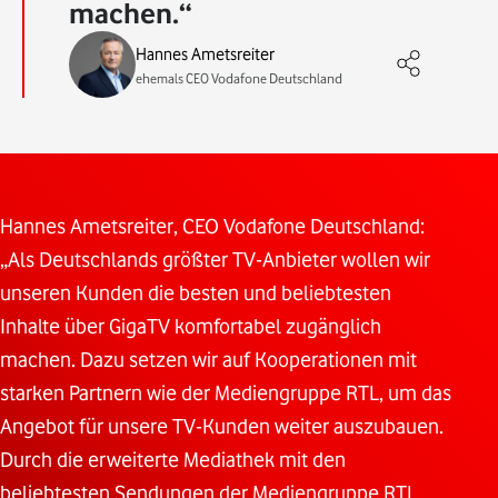
machen.
Hannes Ametsreiter
ehemals CEO Vodafone Deutschland
Hannes Ametsreiter, CEO Vodafone Deutschland:
„Als Deutschlands größter TV-Anbieter wollen wir
unseren Kunden die besten und beliebtesten
Inhalte über GigaTV komfortabel zugänglich
machen. Dazu setzen wir auf Kooperationen mit
starken Partnern wie der Mediengruppe RTL, um das
Angebot für unsere TV-Kunden weiter auszubauen.
Durch die erweiterte Mediathek mit den
beliebtesten Sendungen der Mediengruppe RTL