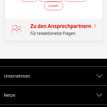
ZUKUNFT
Zu den Ansprechpartnern
Für redaktionelle Fragen
Weiterführende Links
Unternehmen
Netze