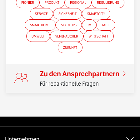
PIONIER
PRODUKT
REGIONAL
REGULIERUNG
SERVICE
SICHERHEIT
SMARTCITY
SMARTHOME
STARTUPS
TV
TARIF
*Gender-Hinweis
UMWELT
VERBRAUCHER
WIRTSCHAFT
ZUKUNFT
Zu den Ansprechpartnern
Für redaktionelle Fragen
Weiterführende Links
Unternehmen