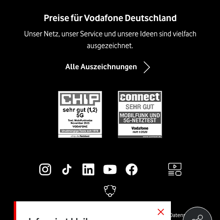
Preise für Vodafone Deutschland
Unser Netz, unser Service und unsere Ideen sind vielfach
ausgezeichnet.
Alle Auszeichnungen
Social-Media-Links
Rechtliche Links
© Vodafone GmbH
Preise & AGB
Widerrufsrecht
Cookies
Datenschutz