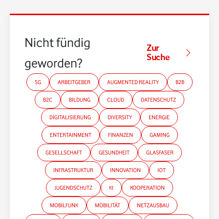
Nicht fündig
Zur
Suche
geworden?
5G
ARBEITGEBER
AUGMENTED REALITY
B2B
B2C
BILDUNG
CLOUD
DATENSCHUTZ
DIGITALISIERUNG
DIVERSITY
ENERGIE
ENTERTAINMENT
FINANZEN
GAMING
GESELLSCHAFT
GESUNDHEIT
GLASFASER
INFRASTRUKTUR
INNOVATION
IOT
JUGENDSCHUTZ
KI
KOOPERATION
MOBILFUNK
MOBILITÄT
NETZAUSBAU