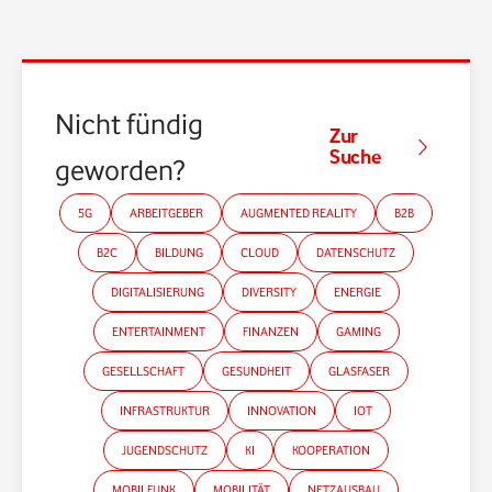
Nicht fündig
Zur
Suche
geworden?
5G
ARBEITGEBER
AUGMENTED REALITY
B2B
B2C
BILDUNG
CLOUD
DATENSCHUTZ
DIGITALISIERUNG
DIVERSITY
ENERGIE
ENTERTAINMENT
FINANZEN
GAMING
GESELLSCHAFT
GESUNDHEIT
GLASFASER
INFRASTRUKTUR
INNOVATION
IOT
JUGENDSCHUTZ
KI
KOOPERATION
MOBILFUNK
MOBILITÄT
NETZAUSBAU