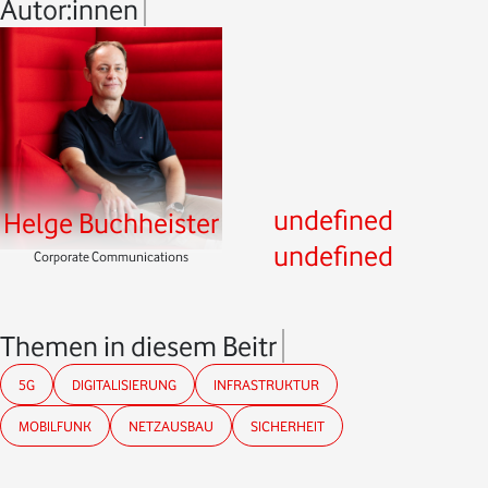
Autor:innen
undefined
Helge Buchheister
undefined
Corporate Communications
Themen in diesem Beitrag
5G
DIGITALISIERUNG
INFRASTRUKTUR
MOBILFUNK
NETZAUSBAU
SICHERHEIT