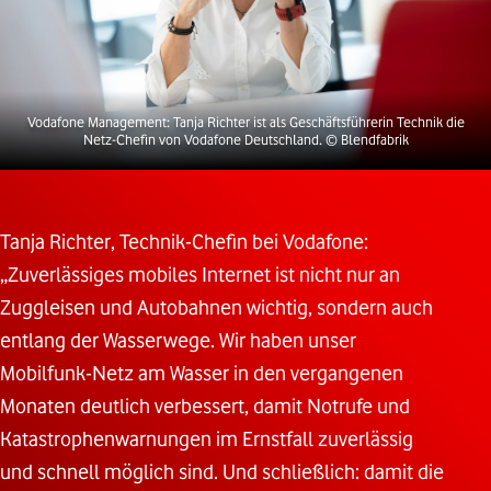
Vodafone Management: Tanja Richter ist als Geschäftsführerin Technik die
Netz-Chefin von Vodafone Deutschland.
© Blendfabrik
Tanja Richter, Technik-Chefin bei Vodafone:
„Zuverlässiges mobiles Internet ist nicht nur an
Zuggleisen und Autobahnen wichtig, sondern auch
entlang der Wasserwege. Wir haben unser
Mobilfunk-Netz am Wasser in den vergangenen
Monaten deutlich verbessert, damit Notrufe und
Katastrophenwarnungen im Ernstfall zuverlässig
und schnell möglich sind. Und schließlich: damit die