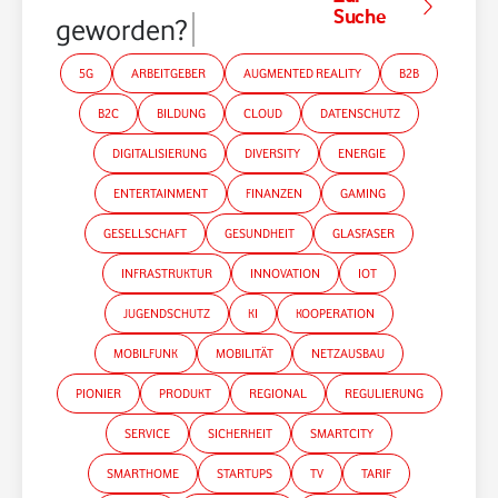
Suche
geworden?
5G
ARBEITGEBER
AUGMENTED REALITY
B2B
B2C
BILDUNG
CLOUD
DATENSCHUTZ
DIGITALISIERUNG
DIVERSITY
ENERGIE
ENTERTAINMENT
FINANZEN
GAMING
GESELLSCHAFT
GESUNDHEIT
GLASFASER
INFRASTRUKTUR
INNOVATION
IOT
JUGENDSCHUTZ
KI
KOOPERATION
MOBILFUNK
MOBILITÄT
NETZAUSBAU
PIONIER
PRODUKT
REGIONAL
REGULIERUNG
SERVICE
SICHERHEIT
SMARTCITY
SMARTHOME
STARTUPS
TV
TARIF