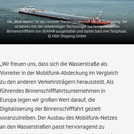
Die „Blue Marlin“ ist das neueste Trockengüterschiff der HGK Shipping. Sie
ist bereits mit der notwendigen Technologie zur ferngesteuerten
Binnenschifffahrt von SEAFAR ausgestattet und startet bald ihre Testphase.
© HGK Shipping GmbH
„Wir freuen uns, dass sich die Wasserstraße als
Vorreiter in der Mobilfunk-Abdeckung im Vergleich
zu den anderen Verkehrsträgern herausstellt. Als
führendes Binnenschifffahrtsunternehmen in
Europa legen wir großen Wert darauf, die
Digitalisierung der Binnenschifffahrt gezielt
voranzutreiben. Der Ausbau des Mobilfunk-Netzes
an den Wasserstraßen passt hervorragend zu