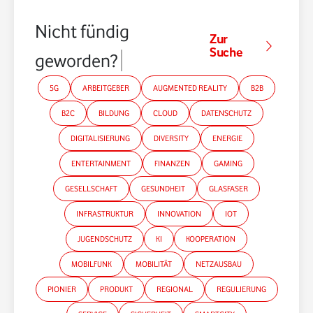
Nicht fündig
Zur
Suche
geworden?
5G
ARBEITGEBER
AUGMENTED REALITY
B2B
B2C
BILDUNG
CLOUD
DATENSCHUTZ
DIGITALISIERUNG
DIVERSITY
ENERGIE
ENTERTAINMENT
FINANZEN
GAMING
GESELLSCHAFT
GESUNDHEIT
GLASFASER
INFRASTRUKTUR
INNOVATION
IOT
JUGENDSCHUTZ
KI
KOOPERATION
MOBILFUNK
MOBILITÄT
NETZAUSBAU
PIONIER
PRODUKT
REGIONAL
REGULIERUNG