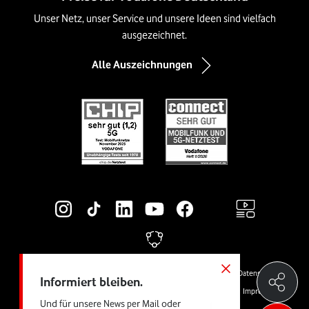
Unser Netz, unser Service und unsere Ideen sind vielfach
ausgezeichnet.
Alle Auszeichnungen
Social-Media-Links
Rechtliche Links
© Vodafone GmbH
Preise & AGB
Widerrufsrecht
Cookies
Datenschutz
Informiert bleiben.
Vertrag kündigen
Jugendschutz
Produktinformationsblätter
Impressum
Und für unsere News per Mail oder
Barrierefreiheit