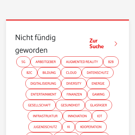
Nicht fündig
Zur
Suche
geworden?
5G
ARBEITGEBER
AUGMENTED REALITY
B2B
B2C
BILDUNG
CLOUD
DATENSCHUTZ
DIGITALISIERUNG
DIVERSITY
ENERGIE
ENTERTAINMENT
FINANZEN
GAMING
GESELLSCHAFT
GESUNDHEIT
GLASFASER
INFRASTRUKTUR
INNOVATION
IOT
JUGENDSCHUTZ
KI
KOOPERATION