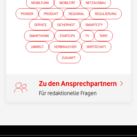
MOBILFUNK
MOBILITÄT
NETZAUSBAU
PIONIER
PRODUKT
REGIONAL
REGULIERUNG
SERVICE
SICHERHEIT
SMARTCITY
SMARTHOME
STARTUPS
TV
TARIF
*Gender-Hinweis
UMWELT
VERBRAUCHER
WIRTSCHAFT
ZUKUNFT
Zu den Ansprechpartnern
Für redaktionelle Fragen
Weiterführende Links