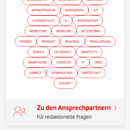
INFRASTRUKTUR
INNOVATION
IOT
JUGENDSCHUTZ
KI
KOOPERATION
MOBILFUNK
MOBILITÄT
NETZAUSBAU
PIONIER
PRODUKT
REGIONAL
REGULIERUNG
SERVICE
SICHERHEIT
SMARTCITY
SMARTHOME
STARTUPS
TV
TARIF
UMWELT
VERBRAUCHER
WIRTSCHAFT
*Gender-Hinweis
ZUKUNFT
Zu den Ansprechpartnern
Für redaktionelle Fragen