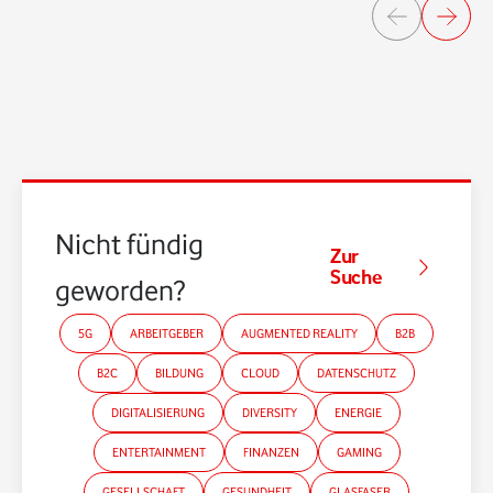
Nicht fündig
Zur
Suche
geworden?
5G
ARBEITGEBER
AUGMENTED REALITY
B2B
B2C
BILDUNG
CLOUD
DATENSCHUTZ
DIGITALISIERUNG
DIVERSITY
ENERGIE
ENTERTAINMENT
FINANZEN
GAMING
GESELLSCHAFT
GESUNDHEIT
GLASFASER