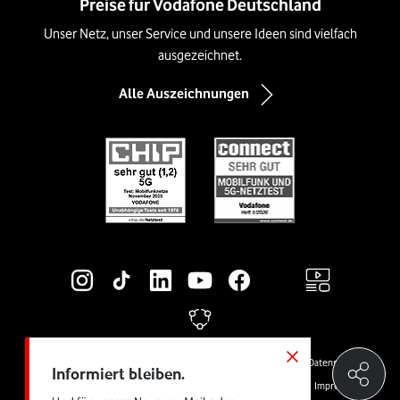
Preise für Vodafone Deutschland
Unser Netz, unser Service und unsere Ideen sind vielfach
ausgezeichnet.
Alle Auszeichnungen
Social-Media-Links
Rechtliche Links
© Vodafone GmbH
Preise & AGB
Widerrufsrecht
Cookies
Datenschutz
Informiert bleiben.
Vertrag kündigen
Jugendschutz
Produktinformationsblätter
Impressum