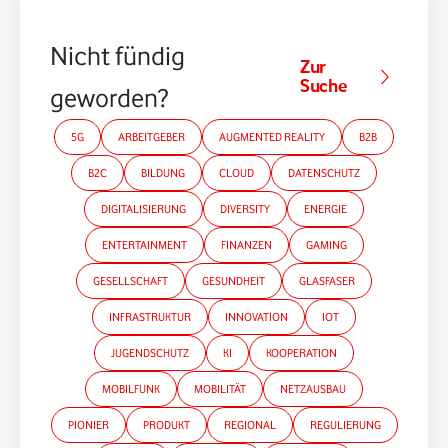
Nicht fündig
Zur
Suche
geworden?
5G
ARBEITGEBER
AUGMENTED REALITY
B2B
B2C
BILDUNG
CLOUD
DATENSCHUTZ
DIGITALISIERUNG
DIVERSITY
ENERGIE
ENTERTAINMENT
FINANZEN
GAMING
GESELLSCHAFT
GESUNDHEIT
GLASFASER
INFRASTRUKTUR
INNOVATION
IOT
JUGENDSCHUTZ
KI
KOOPERATION
MOBILFUNK
MOBILITÄT
NETZAUSBAU
PIONIER
PRODUKT
REGIONAL
REGULIERUNG