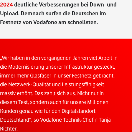
2024
deutliche Verbesserungen bei Down- und
Upload. Demnach surfen die Deutschen im
Festnetz von Vodafone am schnellsten.
„Wir haben in den vergangenen Jahren viel Arbeit in
die Modernisierung unserer Infrastruktur gesteckt,
immer mehr Glasfaser in unser Festnetz gebracht,
die Netzwerk-Qualität und Leistungsfähigkeit
massiv erhöht. Das zahlt sich aus. Nicht nur in
diesem Test, sondern auch für unsere Millionen
Kunden genau wie für den Digitalstandort
Deutschland“, so Vodafone Technik-Chefin Tanja
Richter.