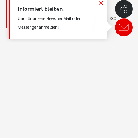
Echtzeit.
Informiert bleiben.
Gerhard Mack
Und für unsere News per Mail oder
ehemals CTO Vodafone Deutschland
Messenger anmelden!
Technik-Mix für Bandbreite und Reichweite
Als einziger Anbieter funkt 5G bei uns mit einem
Technik-Mix auf allen drei Frequenz-Bereichen
: Im
Highband, im
Midband
und im
Lowband
. Nur so
gelingt der optimale Mix aus Bandbreite und
Reichweite. Nur so können wir allen Anforderungen
gerecht werden: Dort wo maximale Bandbreite
benötigt wird, weil tausende Menschen an einem
Ort zeitgleich im Netz unterwegs sind. Und dort, wo
noch immer zu häufig im Schneckentempo gesurft