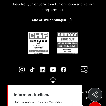
Unser Netz, unser Service und unsere Ideen sind vielfach
ausgezeichnet.
Alle Auszeichnungen
Social-Media-Links
Rechtliche Links
© Vodafone GmbH
Preise & AGB
Widerrufsrecht
Cookies
Datenschutz
Informiert bleiben.
Vertrag kündigen
Jugendschutz
Produktinformationsblätter
Impressum
Und für unsere News per Mail oder
Barrierefreiheit