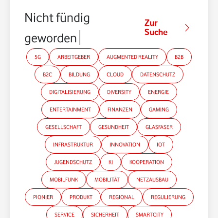
Nicht fündig
Zur
Suche
geworden?
5G
ARBEITGEBER
AUGMENTED REALITY
B2B
B2C
BILDUNG
CLOUD
DATENSCHUTZ
DIGITALISIERUNG
DIVERSITY
ENERGIE
ENTERTAINMENT
FINANZEN
GAMING
GESELLSCHAFT
GESUNDHEIT
GLASFASER
INFRASTRUKTUR
INNOVATION
IOT
JUGENDSCHUTZ
KI
KOOPERATION
MOBILFUNK
MOBILITÄT
NETZAUSBAU
PIONIER
PRODUKT
REGIONAL
REGULIERUNG
SERVICE
SICHERHEIT
SMARTCITY