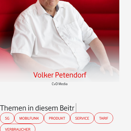
Volker Petendorf
CvD Media
Themen in diesem Beitrag
5G
MOBILFUNK
PRODUKT
SERVICE
TARIF
VERBRAUCHER