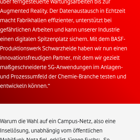
über ferngesteuerte Wartungsarbeiten bis zur
Augmented Reality. Der Datenaustausch in Echtzeit
macht Fabrikhallen effizienter, unterstützt bei
gefährlichen Arbeiten und kann unserer Industrie
einen digitalen Spitzenplatz sichern. Mit dem BASF-
Produktionswerk Schwarzheide haben wir nun einen
innovationsfreudigen Partner, mit dem wir gezielt
maßgeschneiderte 5G-Anwendungen im Anlagen-
und Prozessumfeld der Chemie-Branche testen und
entwickeln können.“
Warum die Wahl auf ein Campus-Netz, also eine
Insellösung, unabhängig vom öffentlichen
Mobilfunk-Netz fiel, erklärt Jürgen Fuchs: „So