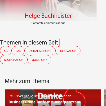
Helge Buchheister
Corporate Communications
Themen in diesem Beitrag
5G
B2B
DIGITALISIERUNG
INNOVATION
KOOPERATION
MOBILFUNK
Mehr zum Thema
Exklusiver Danke Deal für Geschäftskunden
Business Prime Tarife mit unbegrenztem