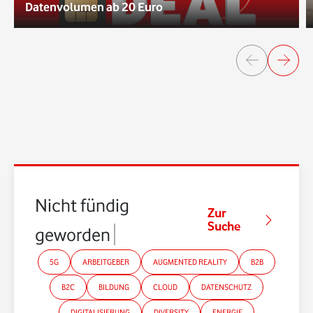
Datenvolumen ab 20 Euro
Nicht fündig
Zur
Suche
geworden?
5G
ARBEITGEBER
AUGMENTED REALITY
B2B
B2C
BILDUNG
CLOUD
DATENSCHUTZ
DIGITALISIERUNG
DIVERSITY
ENERGIE