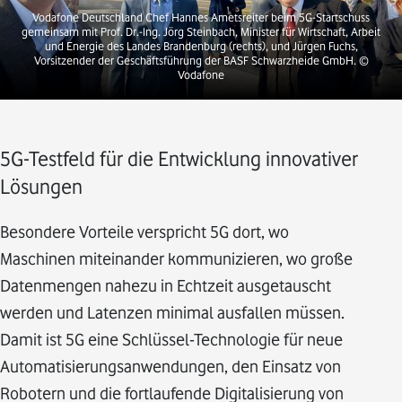
Vodafone Deutschland Chef Hannes Ametsreiter beim 5G-Startschuss
gemeinsam mit Prof. Dr.-Ing. Jörg Steinbach, Minister für Wirtschaft, Arbeit
und Energie des Landes Brandenburg (rechts), und Jürgen Fuchs,
Vorsitzender der Geschäftsführung der BASF Schwarzheide GmbH.
©
Vodafone
5G-Testfeld für die Entwicklung innovativer
Lösungen
Besondere Vorteile verspricht 5G dort, wo
Maschinen miteinander kommunizieren, wo große
Datenmengen nahezu in Echtzeit ausgetauscht
werden und Latenzen minimal ausfallen müssen.
Damit ist 5G eine Schlüssel-Technologie für neue
Automatisierungsanwendungen, den Einsatz von
Robotern und die fortlaufende Digitalisierung von