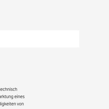
 technisch
arktung eines
digkeiten von