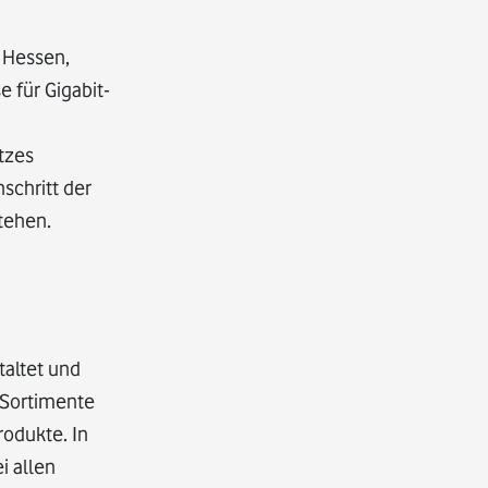
 Hessen,
 für Gigabit-
tzes
schritt der
stehen.
altet und
-Sortimente
odukte. In
i allen