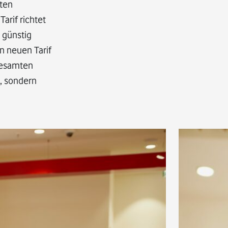
zten
arif richtet
 günstig
n neuen Tarif
 gesamten
, sondern