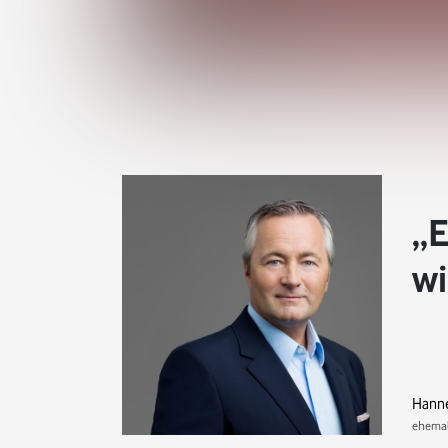
E
wi
Hanne
ehemal