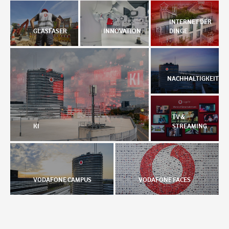
INTERNET DER
GLASFASER
INNOVATION
DINGE
NACHHALTIGKEIT
TV &
KI
STREAMING
VODAFONE CAMPUS
VODAFONE FACES