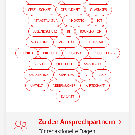
GESELLSCHAFT
GESUNDHEIT
GLASFASER
INFRASTRUKTUR
INNOVATION
IOT
JUGENDSCHUTZ
KI
KOOPERATION
MOBILFUNK
MOBILITÄT
NETZAUSBAU
PIONIER
PRODUKT
REGIONAL
REGULIERUNG
SERVICE
SICHERHEIT
SMARTCITY
SMARTHOME
STARTUPS
TV
TARIF
*Gender-Hinweis
UMWELT
VERBRAUCHER
WIRTSCHAFT
ZUKUNFT
Zu den Ansprechpartnern
Für redaktionelle Fragen