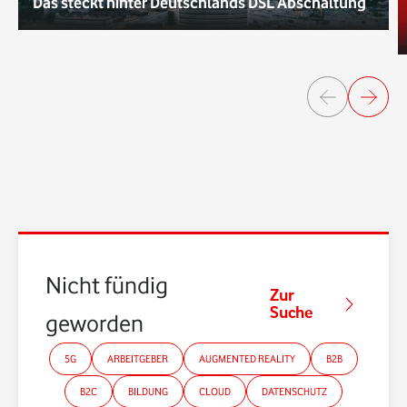
Das steckt hinter Deutschlands DSL Abschaltung
Nicht fündig
Zur
Suche
geworden?
5G
ARBEITGEBER
AUGMENTED REALITY
B2B
B2C
BILDUNG
CLOUD
DATENSCHUTZ