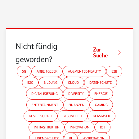
Nicht fündig
Zur
Suche
geworden?
5G
ARBEITGEBER
AUGMENTED REALITY
B2B
B2C
BILDUNG
CLOUD
DATENSCHUTZ
DIGITALISIERUNG
DIVERSITY
ENERGIE
ENTERTAINMENT
FINANZEN
GAMING
GESELLSCHAFT
GESUNDHEIT
GLASFASER
INFRASTRUKTUR
INNOVATION
IOT
JUGENDSCHUTZ
KI
KOOPERATION