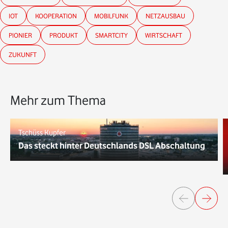
IOT
KOOPERATION
MOBILFUNK
NETZAUSBAU
PIONIER
PRODUKT
SMARTCITY
WIRTSCHAFT
ZUKUNFT
Mehr zum Thema
Tschüss Kupfer
Das steckt hinter Deutschlands DSL Abschaltung