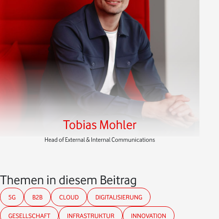
Tobias Mohler
Head of External & Internal Communications
Themen in diesem Beitrag
5G
B2B
CLOUD
DIGITALISIERUNG
GESELLSCHAFT
INFRASTRUKTUR
INNOVATION