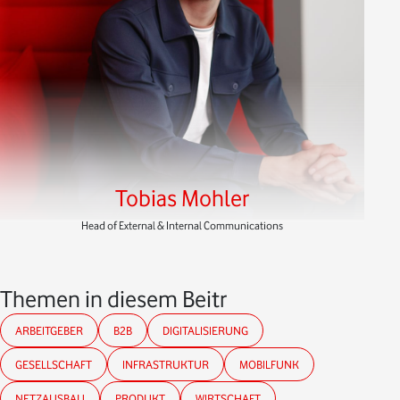
Tobias Mohler
Head of External & Internal Communications
Themen in diesem Beitrag
ARBEITGEBER
B2B
DIGITALISIERUNG
GESELLSCHAFT
INFRASTRUKTUR
MOBILFUNK
NETZAUSBAU
PRODUKT
WIRTSCHAFT