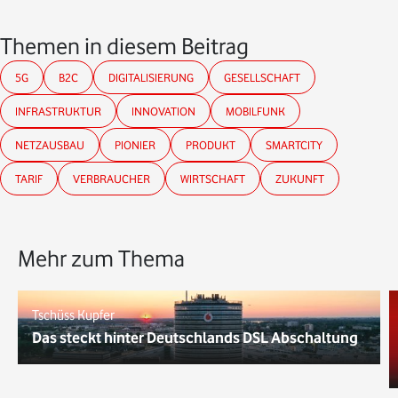
Themen in diesem Beitrag
5G
B2C
DIGITALISIERUNG
GESELLSCHAFT
INFRASTRUKTUR
INNOVATION
MOBILFUNK
NETZAUSBAU
PIONIER
PRODUKT
SMARTCITY
TARIF
VERBRAUCHER
WIRTSCHAFT
ZUKUNFT
Mehr zum Thema
Tschüss Kupfer
Das steckt hinter Deutschlands DSL Abschaltung