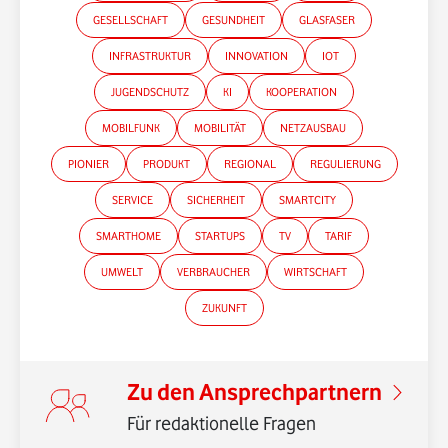
GESELLSCHAFT
GESUNDHEIT
GLASFASER
INFRASTRUKTUR
INNOVATION
IOT
JUGENDSCHUTZ
KI
KOOPERATION
MOBILFUNK
MOBILITÄT
NETZAUSBAU
*Gender-Hinweis
PIONIER
PRODUKT
REGIONAL
REGULIERUNG
SERVICE
SICHERHEIT
SMARTCITY
SMARTHOME
STARTUPS
TV
TARIF
UMWELT
VERBRAUCHER
WIRTSCHAFT
ZUKUNFT
Zu den Ansprechpartnern
Für redaktionelle Fragen