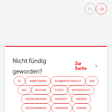
Nicht fündig
Zur
Suche
geworden?
5G
ARBEITGEBER
AUGMENTED REALITY
B2B
B2C
BILDUNG
CLOUD
DATENSCHUTZ
DIGITALISIERUNG
DIVERSITY
ENERGIE
ENTERTAINMENT
FINANZEN
GAMING