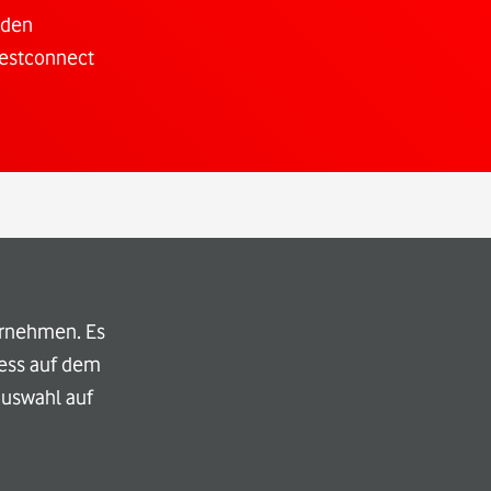
 den
Westconnect
ernehmen. Es
cess auf dem
auswahl auf