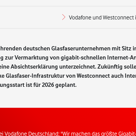
Vodafone und Westconnect 
ührenden deutschen Glasfaserunternehmen mit Sitz i
ung zur Vermarktung von gigabit-schnellen Internet-
ine Absichtserklärung unterzeichnet. Zukünftig solle
e Glasfaser-Infrastruktur von Westconnect auch Inter
gsstart ist für 2026 geplant.
ei Vodafone Deutschland: "Wir machen das größte Gigabit