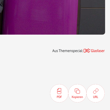
Aus Themenspecial:
Glasfaser
PDF
Kopieren
URL