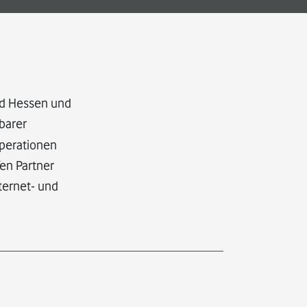
nd Hessen und
barer
operationen
en Partner
ternet- und