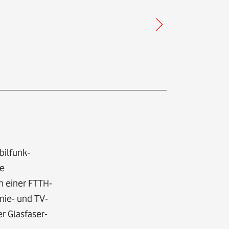
bilfunk-
ge
n einer FTTH-
nie- und TV-
r Glasfaser-