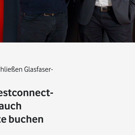
ließen Glasfaser-
estconnect-
 auch
te buchen