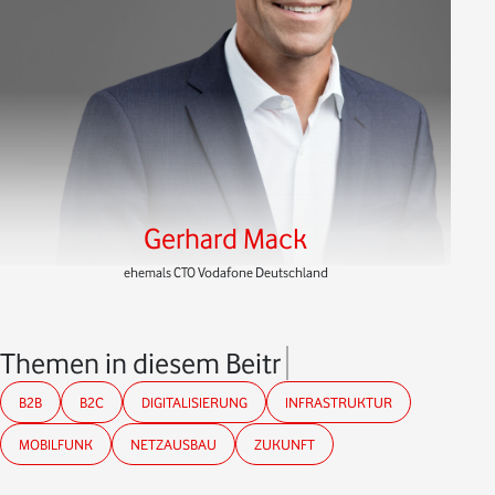
Gerhard Mack
ehemals CTO Vodafone Deutschland
Themen in diesem Beitrag
B2B
B2C
DIGITALISIERUNG
INFRASTRUKTUR
MOBILFUNK
NETZAUSBAU
ZUKUNFT