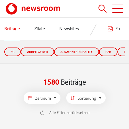
Beiträge
Zitate
Newsbites
Fotos
5G
ARBEITGEBER
AUGMENTED REALITY
B2B
B2
1580
Beiträge
Zeitraum
Sortierung
Alle Filter zurücksetzen