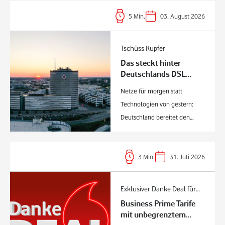
5
Min.
03. August 2026
Tschüss Kupfer
Das steckt hinter
Deutschlands DSL
Abschaltung
Netze für morgen statt
Technologien von gestern:
Deutschland bereitet den
Ausstieg aus der Kupfer-Ära
vor. Europa will Tempo beim
Gigabit-Ausbau: Nach Vorgabe
3
Min.
31. Juli 2026
der EU-Kommission sollen
kupferbasierte Netze bis 2035
Exklusiver Danke Deal für
europaweit der Vergangenheit
Business Prime Tarife
Geschäftskunden
angehören.
mit unbegrenztem
Bundesnetzagentur muss